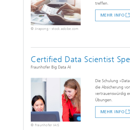
treffen.
MEHR INFO
© Jirapong - stock.adobe.com
Certified Data Scientist Spe
Fraunhofer Big Data AI
Die Schulung »Data 
die Absicherung vo
vertrauenswürdig 
Übungen.
MEHR INFO
© Fraunhofer IAIS