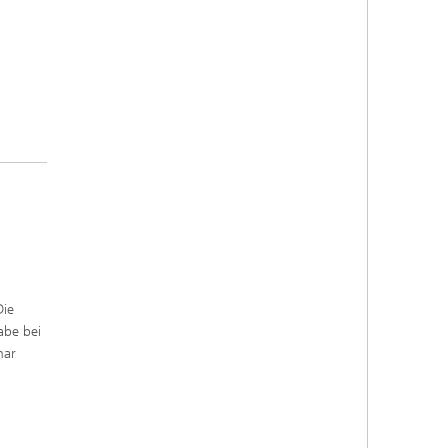
Die
abe bei
nar