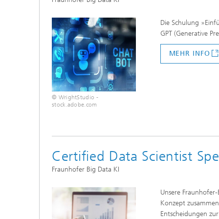
Die Schulung »Einfü
GPT (Generative Pr
MEHR INFO
© WrightStudio -
stock.adobe.com
Certified Data Scientist S
Fraunhofer Big Data KI
Unsere Fraunhofer-E
Konzept zusammenfü
Entscheidungen zu