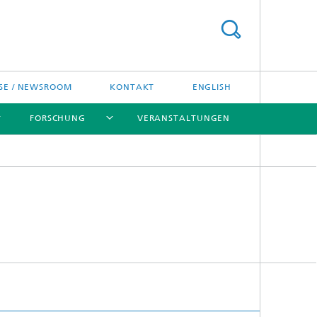
SE / NEWSROOM
KONTAKT
ENGLISH
FORSCHUNG
VERANSTALTUNGEN
[X]
[X]
[X]
Preise und Ehrungen
Fraunhofer-Preisverleihung