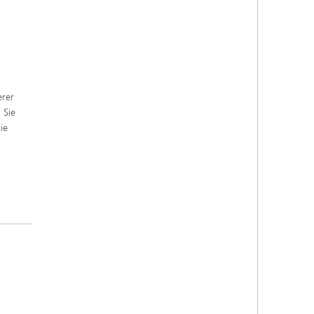
erer
 Sie
ie
g