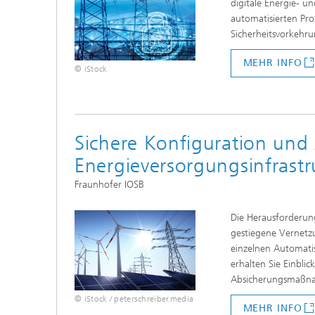
digitale Energie- u
automatisierten Pro
Sicherheitsvorkehr
MEHR INFO
© iStock
Sichere Konfiguration und
Energieversorgungsinfrastr
Fraunhofer IOSB
Die Herausforderung
gestiegene Vernetzu
einzelnen Automati
erhalten Sie Einbli
Absicherungsmaßn
© iStock / peterschreiber.media
MEHR INFO