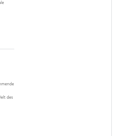
le
nehmende
elt des