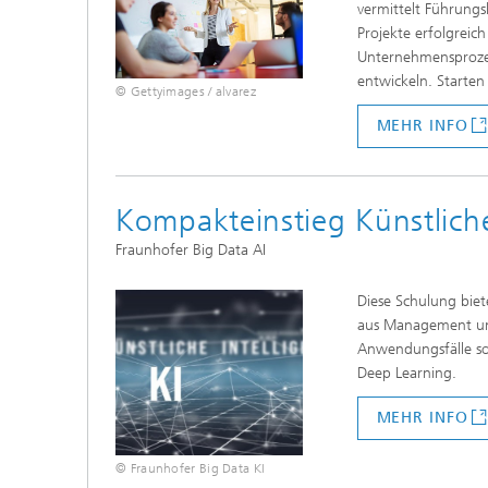
vermittelt Führung
Projekte erfolgreic
Unternehmensprozes
entwickeln. Starten 
© Gettyimages / alvarez
MEHR INFO
Kompakteinstieg Künstliche
Fraunhofer Big Data AI
Diese Schulung biet
aus Management und
Anwendungsfälle sow
Deep Learning.
MEHR INFO
© Fraunhofer Big Data KI