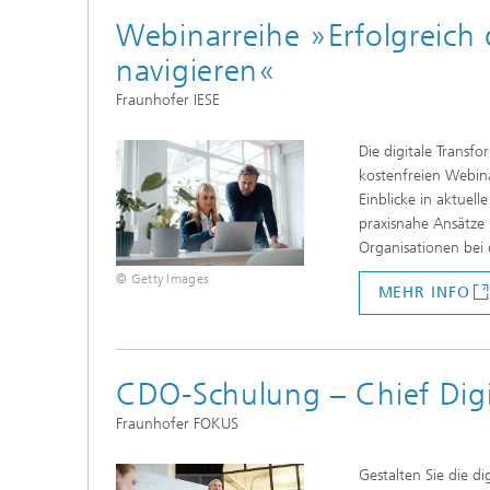
Webinarreihe »Erfolgreich 
navigieren«
Fraunhofer IESE
Die digitale Transf
kostenfreien Webina
Einblicke in aktuel
praxisnahe Ansätze
Organisationen bei
© Getty Images
MEHR INFO
CDO-Schulung – Chief Digi
Fraunhofer FOKUS
Gestalten Sie die d