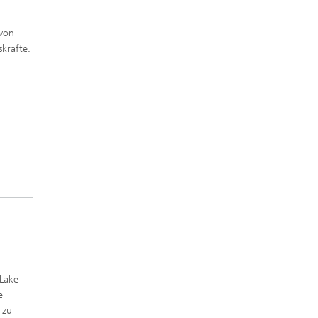
 von
kräfte.
Lake-
e
 zu