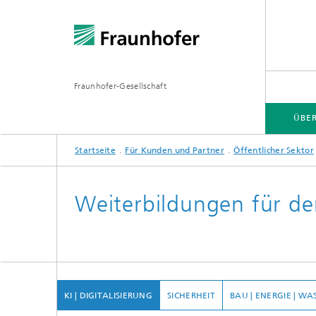
Fraunhofer-Gesellschaft
ÜBE
Startseite
Für Kunden und Partner
Öffentlicher Sektor
ÜBER FRAUNHOFER
INSTITUTE UND EINRICHTUNGEN
FORSCHUNG
Weiterbildungen für de
Fraunhofer-Verbünde
Hightec
Fraunhofer-Allianzen
Leitpro
Leistun
KI | DIGITALISIERUNG
SICHERHEIT
BAU | ENERGIE | WA
Fraunhofer Cluster of Excellence