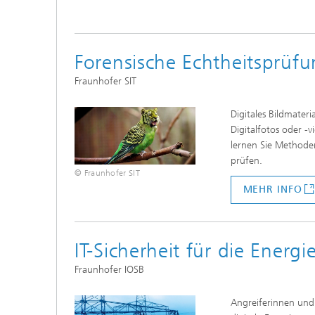
Forensische Echtheitsprüfu
Fraunhofer SIT
Digitales Bildmater
Digitalfotos oder -
lernen Sie Methoden
prüfen.
© Fraunhofer SIT
MEHR INFO
IT-Sicherheit für die Ener
Fraunhofer IOSB
Angreiferinnen und