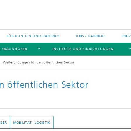
FÜR KUNDEN UND PARTNER
JOBS / KARRIERE
PRES
R FRAUNHOFER
INSTITUTE UND EINRICHTUNGEN
Weiterbildungen für den öffentlichen Sektor
n öffentlichen Sektor
h Agenda Deutschland
Politische Positionen
Europa
Technologietransfer
jekte
Nord- und Südamerika
gszentren
SSER
MOBILITÄT | LOGISTIK
Asien