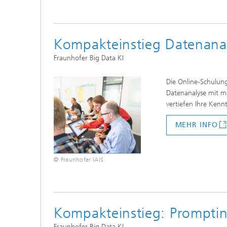
Kompakteinstieg Datenana
Fraunhofer Big Data KI
Die Online-Schulung
Datenanalyse mit ma
vertiefen Ihre Kenn
MEHR INFO
© Fraunhofer IAIS
Kompakteinstieg: Promptin
Fraunhofer Big Data KI