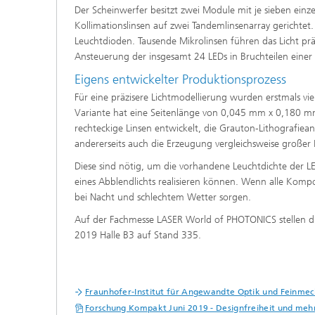
Der Scheinwerfer besitzt zwei Module mit je sieben einz
Kollimationslinsen auf zwei Tandemlinsenarray gerichtet
Leuchtdioden. Tausende Mikrolinsen führen das Licht prä
Ansteuerung der insgesamt 24 LEDs in Bruchteilen einer
Eigens entwickelter Produktionsprozess
Für eine präzisere Lichtmodellierung wurden erstmals vi
Variante hat eine Seitenlänge von 0,045 mm x 0,180 mm
rechteckige Linsen entwickelt, die Grauton-Lithografieanl
andererseits auch die Erzeugung vergleichsweise großer 
Diese sind nötig, um die vorhandene Leuchtdichte der L
eines Abblendlichts realisieren können. Wenn alle Kompo
bei Nacht und schlechtem Wetter sorgen.
Auf der Fachmesse LASER World of PHOTONICS stellen di
2019 Halle B3 auf Stand 335.
Fraunhofer-Institut für Angewandte Optik und Feinmec
Forschung Kompakt Juni 2019 - Designfreiheit und mehr