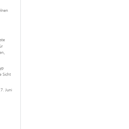
elnen
ste
ür
en,
typ
e Sicht
7. Juni