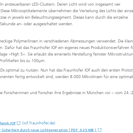
eln ansteuerbaren LED-Clustern. Deren Licht wird von insgesamt vier
. Diese Mikrooptikelemente übernehmen die Verteilung des Lichts der einz
zise in jeweils ein Beleuchtungssegment. Dieses kann durch die einzelne
 Sekunde an- oder ausgeschaltet werden.
ereckige Polymerlinsen in verschiedenen Abmessungen verwendet. Die klein
. Dafür hat das Fraunhofer IOF ein eigenes neues Produktionsverfahren f
age »High 5«. Sie erlaubt die einerseits Herstellung feinster Mikrostruktur
Profiltiefen bis zu 100μm.
EDs optimal zu nutzen. Nun hat das Fraunhofer IOF auch den ersten Proto
nenten fertig entwickelt sind, werden 8.000 Mikrolinsen für eine optimal
e Forscherinnen und Forscher ihre Ergebnisse in München vor – vom 24.-2
(iof.fraunhofer.de)
hanik IOF
 Sicherheit durch neue Lichtgeneration [ PDF 0,25 MB ]