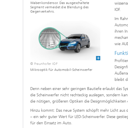
wissens
Wabenkondensor. Das ausgeschaltete
Segment vermeidet die Blendung des
IOF.
Gegenverkehrs.
Im Rahm
Automob
ihren I
mechani
wie AUD
Funkt
Profiti
© Fraunhofer IOF
Designf
Mikrooptik für Automobil-Scheinwerfer
Außense
bleibt 
Denn neben einer sehr geringen Bautiefe erlaubt das 
die Scheinwerfer nicht rechteckig auslegen, sondern kan
die nötigen, größeren Optiken die Designmöglichkeiten 
Hinzu kommt: Das neue System schöpft mehr Licht aus de
– ein sehr guter Wert für LED-Scheinwerfer. Diese gesti
für den Einsatz im Auto.