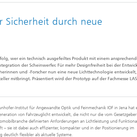
r Sicherheit durch neue
olg, wer ein technisch ausgefeiltes Produkt mit einem ansprechen
Integration der Scheinwerfer. Für mehr Designfreiheit bei der Entwi
erinnen und -Forscher nun eine neue Lichttechnologie entwickelt,
eller mitbringt. Präsentiert wird der Prototyp auf der Fachmesse LA
unhofer-Institut für Angewandte Optik und Feinmechanik IOF in Jena hat 
neration von Fahrzeuglicht entwickelt, die nicht nur die vom Gesetzgebe
omobilbranche definierten Anforderungen an Lichtleistung und Funktional
fft – sie ist dabei auch effizienter, kompakter und in der Positionierung im
 deutlich flexibler als aktuelle Systeme.