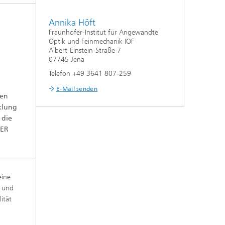
Annika Höft
Fraunhofer-Institut für Angewandte
Optik und Feinmechanik IOF
Albert-Einstein-Straße 7
07745 Jena
Telefon +49 3641 807-259
E-Mail senden
den
cklung
 die
SER
eine
r und
ität