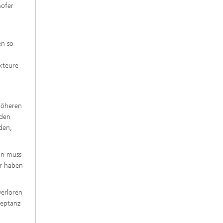
hofer
en so
kteure
 höheren
 den
den,
an muss
er haben
verloren
zeptanz