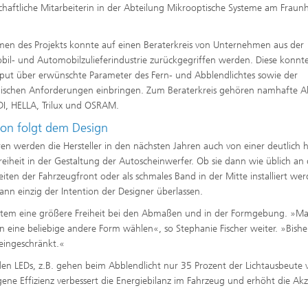
chaftliche Mitarbeiterin in der Abteilung Mikrooptische Systeme am Fraun
en des Projekts konnte auf einen Beraterkreis von Unternehmen aus der
il- und Automobilzulieferindustrie zurückgegriffen werden. Diese konnt
nput über erwünschte Parameter des Fern- und Abblendlichtes sowie der
schen Anforderungen einbringen. Zum Beraterkreis gehören namhafte A
I, HELLA, Trilux und OSRAM.
ion folgt dem Design
eren werden die Hersteller in den nächsten Jahren auch von einer deutlich
reiheit in der Gestaltung der Autoscheinwerfer. Ob sie dann wie üblich an
iten der Fahrzeugfront oder als schmales Band in der Mitte installiert wer
dann einzig der Intention der Designer überlassen.
System eine größere Freiheit bei den Abmaßen und in der Formgebung. »M
n eine beliebige andere Form wählen«, so Stephanie Fischer weiter. »Bish
eingeschränkt.«
n LEDs, z.B. gehen beim Abblendlicht nur 35 Prozent der Lichtausbeute 
egene Effizienz verbessert die Energiebilanz im Fahrzeug und erhöht die Ak