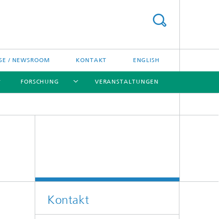
SE / NEWSROOM
KONTAKT
ENGLISH
FORSCHUNG
VERANSTALTUNGEN
[X]
[X]
[X]
Preise und Ehrungen
Fraunhofer-Preisverleihung
Kontakt