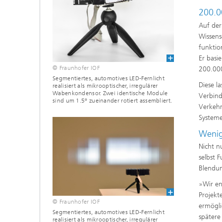
200.0
Auf der
Wissens
funktio
Er basi
© Fraunhofer IOF
200.000
Segmentiertes, automotives LED-Fernlicht
Diese l
realisiert als mikrooptischer, irregulärer
Wabenkondensor. Zwei identische Module
Verbin
sind um 1.5° zueinander rotiert assembliert.
Verkehr
Systeme
Wenig
Nicht n
selbst 
Blendun
»Wir en
Projekt
© Fraunhofer IOF
ermögli
Segmentiertes, automotives LED-Fernlicht
spätere
realisiert als mikrooptischer, irregulärer