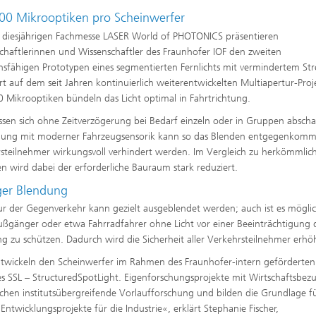
00 Mikrooptiken pro Scheinwerfer
 diesjährigen Fachmesse LASER World of PHOTONICS präsentieren
chaftlerinnen und Wissenschaftler des Fraunhofer IOF den zweiten
nsfähigen Prototypen eines segmentierten Fernlichts mit vermindertem Stre
ert auf dem seit Jahren kontinuierlich weiterentwickelten Multiapertur-Proj
 Mikrooptiken bündeln das Licht optimal in Fahrtrichtung.
assen sich ohne Zeitverzögerung bei Bedarf einzeln oder in Gruppen abschal
dung mit moderner Fahrzeugsensorik kann so das Blenden entgegenkom
steilnehmer wirkungsvoll verhindert werden. Im Vergleich zu herkömmlic
n wird dabei der erforderliche Bauraum stark reduziert.
er Blendung
ur der Gegenverkehr kann gezielt ausgeblendet werden; auch ist es möglic
Fußgänger oder etwa Fahrradfahrer ohne Licht vor einer Beeinträchtigung 
g zu schützen. Dadurch wird die Sicherheit aller Verkehrsteilnehmer erhö
twickeln den Scheinwerfer im Rahmen des Fraunhofer-intern geförderte
es SSL – StructuredSpotLight. Eigenforschungsprojekte mit Wirtschaftsbez
chen institutsübergreifende Vorlaufforschung und bilden die Grundlage f
 Entwicklungsprojekte für die Industrie«, erklärt Stephanie Fischer,