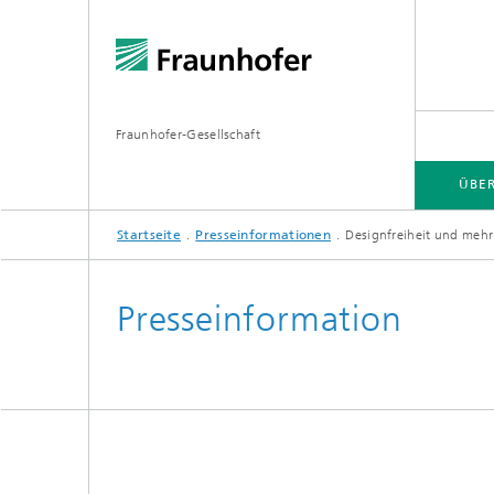
Fraunhofer-Gesellschaft
ÜBE
Startseite
Presseinformationen
Designfreiheit und mehr
ÜBER FRAUNHOFER
INSTITUTE UND EINRICHTUNGEN
FORSCHUNG
Presseinformation
Fraunhofer-Verbünde
Hightec
Fraunhofer-Allianzen
Leitpro
Leistun
Fraunhofer Cluster of Excellence