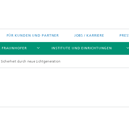
FÜR KUNDEN UND PARTNER
JOBS / KARRIERE
PRES
R FRAUNHOFER
INSTITUTE UND EINRICHTUNGEN
 Sicherheit durch neue Lichtgeneration
h Agenda Deutschland
Politische Positionen
Europa
Technologietransfer
jekte
Nord- und Südamerika
gszentren
Asien