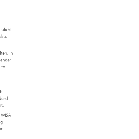
ulicht.
ektor.
ten. In
mender
hen
h,
durch
ht.
n WISA
ug
ür