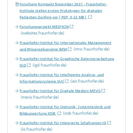
Forschung Kompakt November 2021 - Fraunhofer-
Institute stellen ersten Prototypen für digitalen
Patienten-Zwilling vor [ PDF 0,22 MB ]
Forschungsprojekt MED²ICIN
(websites.fraunhofer.de)
Fraunhofer-Institut für Internationales Management
(imw.fraunhofer.de)
und Wissensökonomie IMW
Fraunhofer-Institut für Graphische Datenverarbeitung
(igd.fraunhofer.de)
IGD
Fraunhofer-Institut für Intelligente Analyse- und
(iais.fraunhofer.de)
Informationssysteme IAIS
Fraunhofer-Institut für Digitale Medizin MEVIS
(mevis.fraunhofer.de)
Fraunhofer-Institut für Optronik, Systemtechnik und
(iosb.fraunhofer.de)
Bildauswertung IOSB
Fraunhofer-Institut für Integrierte Schaltungen IIS
(iis.fraunhofer.de)