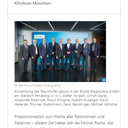
Klinikum München.
© Bernhard Huber Fotografie
Einweihung des Fraunhofer Labors in der Roche Diagnostics GmbH
am Standort Penzberg (v.l.n.r.): Stefan Korpan, Ullrich Opitz,
Alexander Dobrindt, Raoul Klingner, Hubert Aiwanger, Klaus
Haberda, Thomas Gudermann, Gerd Geisslinger, Michael Hölscher
Präzisionsmedizin zum Wohle aller Patientinnen und
Patienten – diesem Ziel haben sich die Partner Roche, das