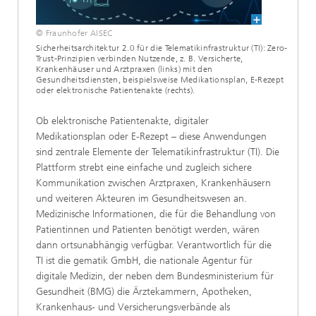
© Fraunhofer AISEC
Sicherheitsarchitektur 2.0 für die Telematikinfrastruktur (TI): Zero-
Trust-Prinzipien verbinden Nutzende, z. B. Versicherte,
Krankenhäuser und Arztpraxen (links) mit den
Gesundheitsdiensten, beispielsweise Medikationsplan, E-Rezept
oder elektronische Patientenakte (rechts).
Ob elektronische Patientenakte, digitaler
Medikationsplan oder E-Rezept – diese Anwendungen
sind zentrale Elemente der Telematikinfrastruktur (TI). Die
Plattform strebt eine einfache und zugleich sichere
Kommunikation zwischen Arztpraxen, Krankenhäusern
und weiteren Akteuren im Gesundheitswesen an.
Medizinische Informationen, die für die Behandlung von
Patientinnen und Patienten benötigt werden, wären
dann ortsunabhängig verfügbar. Verantwortlich für die
TI ist die gematik GmbH, die nationale Agentur für
digitale Medizin, der neben dem Bundesministerium für
Gesundheit (BMG) die Ärztekammern, Apotheken,
Krankenhaus- und Versicherungsverbände als