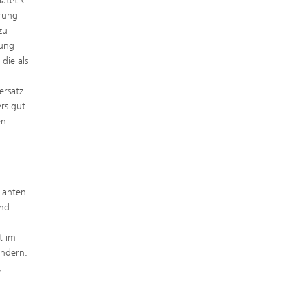
ätetik
rung
zu
rung
die als
ersatz
ers gut
en.
rianten
und
e
t im
indern.
,