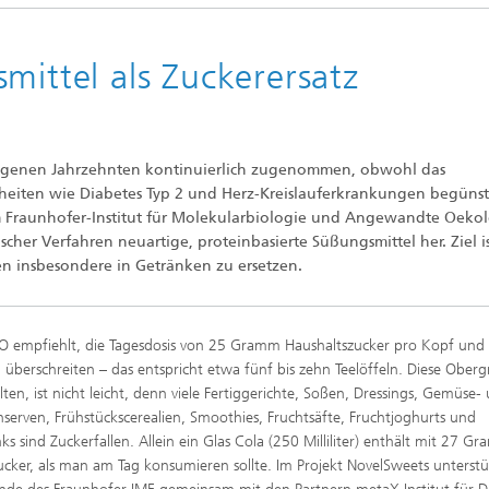
mittel als Zuckerersatz
angenen Jahrzehnten kontinuierlich zugenommen, obwohl das
heiten wie Diabetes Typ 2 und Herz-Kreislauferkrankungen begünst
 Fraunhofer-Institut für Molekularbiologie und Angewandte Oeko
her Verfahren neuartige, proteinbasierte Süßungsmittel her. Ziel is
n insbesondere in Getränken zu ersetzen.
 empfiehlt, die Tagesdosis von 25 Gramm Haushaltszucker pro Kopf und
u überschreiten – das entspricht etwa fünf bis zehn Teelöffeln. Diese Ober
lten, ist nicht leicht, denn viele Fertiggerichte, Soßen, Dressings, Gemüse-
serven, Frühstückscerealien, Smoothies, Fruchtsäfte, Fruchtjoghurts und
nks sind Zuckerfallen. Allein ein Glas Cola (250 Milliliter) enthält mit 27 G
cker, als man am Tag konsumieren sollte. Im Projekt NovelSweets unterst