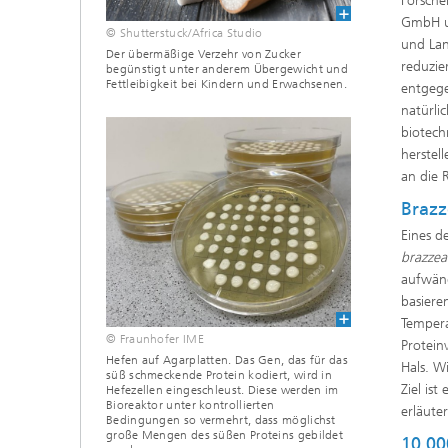
Forsche
GmbH u
© Shutterstuck/Africa Studio
und Lan
Der übermäßige Verzehr von Zucker
reduzie
begünstigt unter anderem Übergewicht und
Fettleibigkeit bei Kindern und Erwachsenen.
entgege
natürli
biotech
herstel
an die 
Brazz
Eines d
brazze
aufwänd
basiere
Tempera
© Fraunhofer IME
Protein
Hefen auf Agarplatten. Das Gen, das für das
Hals. W
süß schmeckende Protein kodiert, wird in
Ziel is
Hefezellen eingeschleust. Diese werden im
Bioreaktor unter kontrollierten
erläute
Bedingungen so vermehrt, dass möglichst
große Mengen des süßen Proteins gebildet
10 00