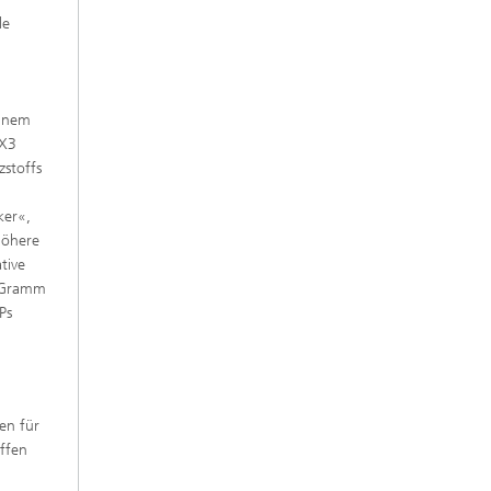
le
einem
 X3
zstoffs
n
ker«,
 höhere
tive
6 Gramm
Ps
en für
offen