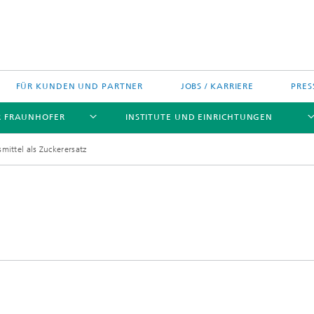
FÜR KUNDEN UND PARTNER
JOBS / KARRIERE
PRES
R FRAUNHOFER
INSTITUTE UND EINRICHTUNGEN
ittel als Zuckerersatz
h Agenda Deutschland
Politische Positionen
Europa
Technologietransfer
jekte
Nord- und Südamerika
gszentren
Asien