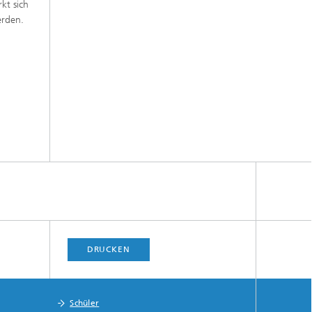
kt sich
erden.
d
DRUCKEN
Schüler