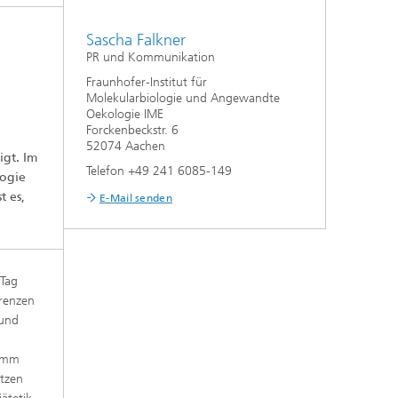
Sascha Falkner
PR und Kommunikation
Fraunhofer-Institut für
Molekularbiologie und Angewandte
Oekologie IME
Forckenbeckstr. 6
52074 Aachen
igt. Im
Telefon +49 241 6085-149
logie
t es,
E-Mail senden
 Tag
grenzen
 und
ramm
ützen