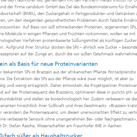
nde des Fraunhofer IME gemeinsam mit den Partnern metaX Institut für Di
nd der Firma candidum GmbH das Ziel des Bundesministeriums für Ernäh
dwirtschaft (BMEL), den Zuckergehalt in Fertigprodukten und Getränken 
ren, um den steigenden gesundheitlichen Problemen durch falsche Ernäh
nzuwirken. Auf Basis von süß schmeckenden Proteinen, sogenannten SPs, 
che Moleküle in einigen Pflanzen und Früchten vorkommen, wollen sie mit
nologischen Verfahren proteinbasierte Süßungsmittel als künftigen Zucker
len. Aufgrund ihrer Struktur docken die SPs – ähnlich wie Zucker – besond
Rezeptoren auf der Zunge an, durch die wir süßen Geschmack wahrnehm
ein als Basis für neue Proteinvarianten
er bekannten SPs ist Brazzein aus der afrikanischen Pflanze
Pentadiplandra
ana
. Die Extraktion des SPs aus der Pflanze wäre zwar möglich, ist aber zu
ig und wenig ertragreich. Daher entwickeln die Projektpartner Proteinva
nd auf der Proteinsequenz des Brazzeins, optimieren diese in puncto pH- 
turstabilität und stellen sie biotechnologisch her. Zudem verbessern sie di
varianten hinsichtlich ihrer Süßkraft und ihres Geschmacks. »Brazzein kratz
ir verändern die Proteinsequenz, um diesen unerwünschten Effekt zu verh
t eine verbesserte Sensorik ohne unangenehmen Bei- oder Nachgeschmack«
rt Dr. Stefan Rasche, Wissenschaftler am Fraunhofer IME in Aachen.
0-fach süßer als Haushaltszucker