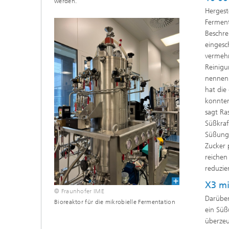
werden.
Hergest
Ferment
Beschre
eingesc
vermehr
Reinigu
nennen 
hat die
konnten
sagt Ra
Süßkraf
Süßungs
Zucker 
reichen
reduzie
X3 mi
© Fraunhofer IME
Darüber
Bioreaktor für die mikrobielle Fermentation
ein Süß
überzeu