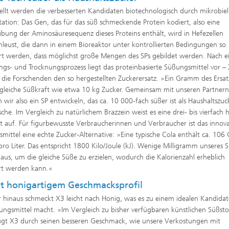
ellt werden die verbesserten Kandidaten biotechnologisch durch mikrobiel
ation: Das Gen, das für das süß schmeckende Protein kodiert, also eine
ibung der Aminosäuresequenz dieses Proteins enthält, wird in Hefezellen
hleust, die dann in einem Bioreaktor unter kontrollierten Bedingungen so
t werden, dass möglichst große Mengen des SPs gebildet werden. Nach 
ngs- und Trocknungsprozess liegt das proteinbasierte Süßungsmittel vor –
die Forschenden den so hergestellten Zuckerersatz. »Ein Gramm des Ersat
 gleiche Süßkraft wie etwa 10 kg Zucker. Gemeinsam mit unseren Partner
 wir also ein SP entwickeln, das ca. 10 000-fach süßer ist als Haushaltszuc
sche. Im Vergleich zu natürlichem Brazzein weist es eine drei- bis vierfach
t auf. Für figurbewusste Verbraucherinnen und Verbraucher ist das innova
mittel eine echte Zucker-Alternative: »Eine typische Cola enthält ca. 10
pro Liter. Das entspricht 1800 Kilo/Joule (kJ). Wenige Milligramm unseres S
 aus, um die gleiche Süße zu erzielen, wodurch die Kalorienzahl erheblich
rt werden kann.«
t honigartigem Geschmacksprofil
 hinaus schmeckt X3 leicht nach Honig, was es zu einem idealen Kandidat
ungsmittel macht. »Im Vergleich zu bisher verfügbaren künstlichen Süßst
gt X3 durch seinen besseren Geschmack, wie unsere Verkostungen mit