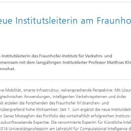
e Institutsleiterin am Fraunho
Institutsleiterin des Fraunhofer-Instituts für Verkehrs- und
 gemeinsam mit dem langjährigen Institutsleiter Professor Matthias Kli
innehat.
ive Mobilität, smarte Infrastruktur, vielversprechende Perspektive: Mit Lös
gtechnischen Anwendungen, intelligenten Verkehrssystemen und ziviler
eit erzielen die Forschenden des Fraunhofer IVI branchen- und
nübergreifend hohe Wirksamkeit. Seit 1. Juni ergänzt die neue Institutsleit
or Sanaz Mostaghim das Portfolio des wirtschaftlich erfolgreichen Institut
 zukunftsweisende Expertise. Die renommierte Expertin für Künstliche Intel
t 2014 Universitätsprofessorin am Lehrstuhl für Computational Intelligence 