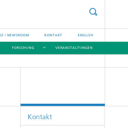
SE / NEWSROOM
KONTAKT
ENGLISH
FORSCHUNG
VERANSTALTUNGEN
[X]
[X]
[X]
Preise und Ehrungen
Fraunhofer-Preisverleihung
Kontakt