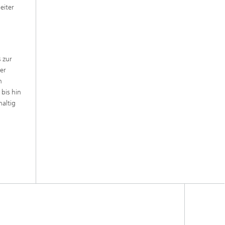
eiter
 zur
er
n
bis hin
haltig