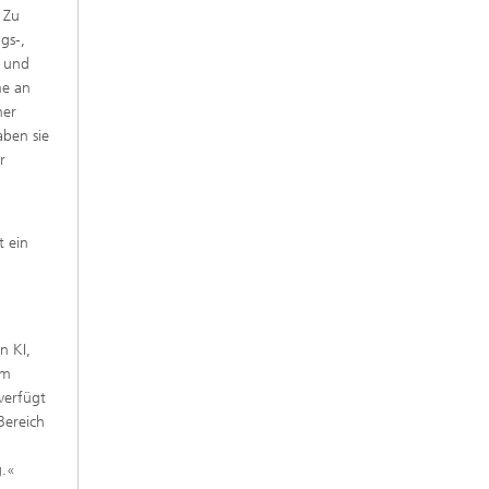
 Zu
gs-,
z und
me an
her
aben sie
r
t ein
n KI,
em
verfügt
Bereich
g.«