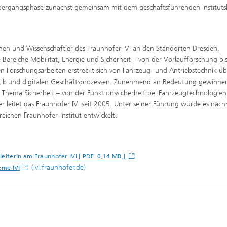
r Übergangsphase zunächst gemeinsam mit dem geschäftsführenden Institutsl
nnen und Wissenschaftler des Fraunhofer IVI an den Standorten Dresden,
 Bereiche Mobilität, Energie und Sicherheit – von der Vorlaufforschung bis
 Forschungsarbeiten erstreckt sich von Fahrzeug- und Antriebstechnik üb
ogistik und digitalen Geschäftsprozessen. Zunehmend an Bedeutung gewinne
hema Sicherheit – von der Funktionssicherheit bei Fahrzeugtechnologien 
r leitet das Fraunhofer IVI seit 2005. Unter seiner Führung wurde es nach
reichen Fraunhofer-Institut entwickelt.
leiterin am Fraunhofer IVI [ PDF 0,14 MB ]
(ivi.fraunhofer.de)
eme IVI