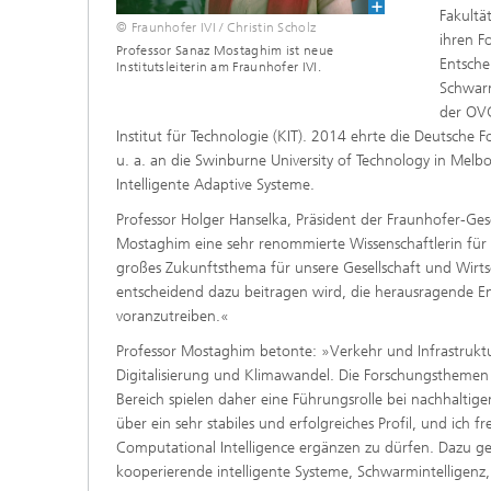
Fakultä
© Fraunhofer IVI / Christin Scholz
ihren F
Professor Sanaz Mostaghim ist neue
Entsche
Institutsleiterin am Fraunhofer IVI.
Schwarm
der OVG
Institut für Technologie (KIT). 2014 ehrte die Deutsche
u. a. an die Swinburne University of Technology in Melb
Intelligente Adaptive Systeme.
Professor Holger Hanselka, Präsident der Fraunhofer-Gesel
Mostaghim eine sehr renommierte Wissenschaftlerin für d
großes Zukunftsthema für unsere Gesellschaft und Wirtsc
entscheidend dazu beitragen wird, die herausragende Ent
voranzutreiben.«
Professor Mostaghim betonte: »Verkehr und Infrastruktu
Digitalisierung und Klimawandel. Die Forschungsthemen 
Bereich spielen daher eine Führungsrolle bei nachhaltige
über ein sehr stabiles und erfolgreiches Profil, und ic
Computational Intelligence ergänzen zu dürfen. Dazu g
kooperierende intelligente Systeme, Schwarmintelligenz