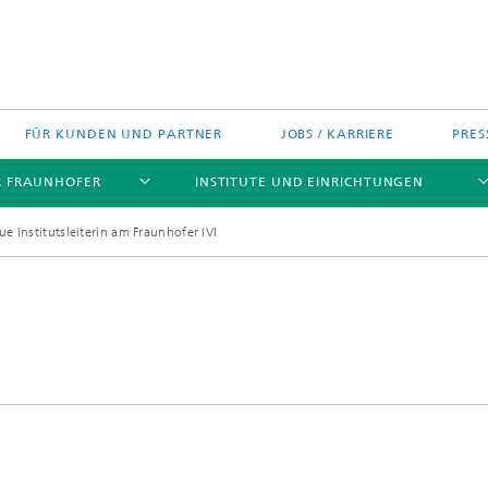
FÜR KUNDEN UND PARTNER
JOBS / KARRIERE
PRES
R FRAUNHOFER
INSTITUTE UND EINRICHTUNGEN
 Institutsleiterin am Fraunhofer IVI
h Agenda Deutschland
Politische Positionen
Europa
Technologietransfer
jekte
Nord- und Südamerika
gszentren
Asien