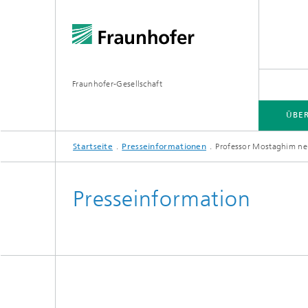
Fraunhofer-Gesellschaft
ÜBE
Startseite
Presseinformationen
Professor Mostaghim neue
ÜBER FRAUNHOFER
INSTITUTE UND EINRICHTUNGEN
FORSCHUNG
Presseinformation
Fraunhofer-Verbünde
Hightec
Fraunhofer-Allianzen
Leitpro
Leistun
Fraunhofer Cluster of Excellence