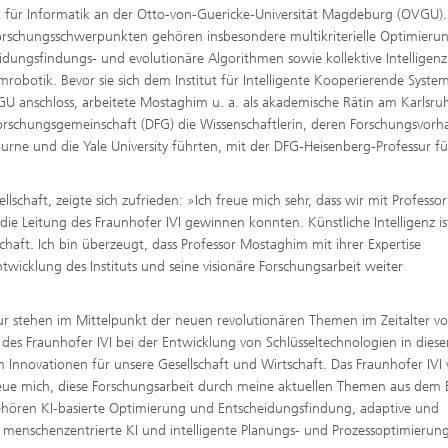
t für Informatik an der Otto-von-Guericke-Universität Magdeburg (OVGU).
orschungsschwerpunkten gehören insbesondere multikriterielle Optimierun
idungsfindungs- und evolutionäre Algorithmen sowie kollektive Intelligen
robotik. Bevor sie sich dem Institut für Intelligente Kooperierende Syste
U anschloss, arbeitete Mostaghim u. a. als akademische Rätin am Karlsru
 Forschungsgemeinschaft (DFG) die Wissenschaftlerin, deren Forschungsvorh
ourne und die Yale University führten, mit der DFG-Heisenberg-Professur fü
lschaft, zeigte sich zufrieden: »Ich freue mich sehr, dass wir mit Professor
ie Leitung des Fraunhofer IVI gewinnen konnten. Künstliche Intelligenz is
haft. Ich bin überzeugt, dass Professor Mostaghim mit ihrer Expertise
wicklung des Instituts und seine visionäre Forschungsarbeit weiter
r stehen im Mittelpunkt der neuen revolutionären Themen im Zeitalter vo
des Fraunhofer IVI bei der Entwicklung von Schlüsseltechnologien in dies
n Innovationen für unsere Gesellschaft und Wirtschaft. Das Fraunhofer IVI 
h freue mich, diese Forschungsarbeit durch meine aktuellen Themen aus dem 
ehören KI-basierte Optimierung und Entscheidungsfindung, adaptive und
, menschenzentrierte KI und intelligente Planungs- und Prozessoptimierun