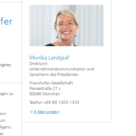
fer
Monika Landgraf
Direktorin
ngner,
Unternehmenskommunikation und
Sprecherin des Präsidenten
Fraunhofer-Gesellschaft
Hansastraße 27 c
ungen zu
80686 München
Telefon +49 89 1205-1333
E-Mail senden
erin
s um
ligenz
der