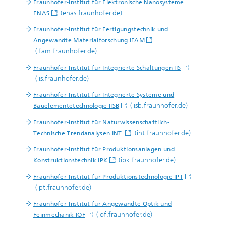
Fraunhofer-Institut für Elektronische Nanosysteme
(enas.fraunhofer.de)
ENAS
Fraunhofer-Institut für Fertigungstechnik und
Angewandte Materialforschung IFAM
(ifam.fraunhofer.de)
Fraunhofer-Institut für Integrierte Schaltungen IIS
(iis.fraunhofer.de)
Fraunhofer-Institut für Integrierte Systeme und
(iisb.fraunhofer.de)
Bauelementetechnologie IISB
Fraunhofer-Institut für Naturwissenschaftlich-
(int.fraunhofer.de)
Technische Trendanalysen INT
Fraunhofer-Institut für Produktionsanlagen und
(ipk.fraunhofer.de)
Konstruktionstechnik IPK
Fraunhofer-Institut für Produktionstechnologie IPT
(ipt.fraunhofer.de)
Fraunhofer-Institut für Angewandte Optik und
(iof.fraunhofer.de)
Feinmechanik IOF