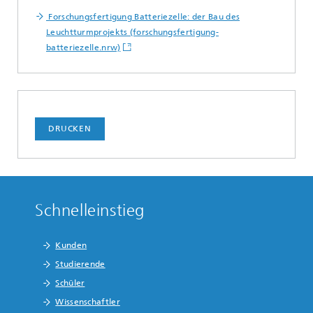
Forschungsfertigung Batteriezelle: der Bau des
Leuchtturmprojekts (forschungsfertigung-
batteriezelle.nrw)
DRUCKEN
Schnelleinstieg
Kunden
Studierende
Schüler
Wissenschaftler