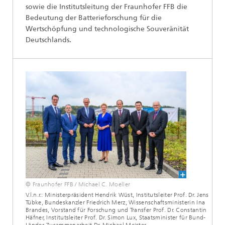
sowie die Institutsleitung der Fraunhofer FFB die
Bedeutung der Batterieforschung für die
Wertschöpfung und technologische Souveränität
Deutschlands.
© Fraunhofer FFB / Michael C. Moeller
V.l.n.r.: Ministerpräsident Hendrik Wüst, Institutsleiter Prof. Dr. Jens
Tübke, Bundeskanzler Friedrich Merz, Wissenschaftsministerin Ina
Brandes, Vorstand für Forschung und Transfer Prof. Dr. Constantin
Häfner, Institutsleiter Prof. Dr. Simon Lux, Staatsminister für Bund-