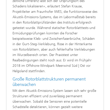
zeitliche Differenz lässt sich der Ursprungsort des
Schadens lokalisieren«, erläutert Stefan Krause,
Projektleiter am Fraunhofer IWES, die Funktionsweise des
Akustik-Emissions-Systems, das im Labormaßstab bereits
in den Rotorblattprüfständen des Instituts erfolgreich
getestet wurde. Während statischer Rotorblatttests und
Ermüdungsprüfungen konnten die Forscher
beispielsweise Kleb- und Zwischenfaserbrüche, Schäden
in der Gurt-Steg-Verklebung, Risse in der Hinterkante
von Rotorblättern, aber auch fehlerhafte Verklebungen
im Wurzelbereich orten. Der Praxistest unter
Realbedingungen steht noch aus: Er wird im Frühjahr
2018 im Offshore-Windpark Meerwind Süd | Ost vor
Helgoland stattfinden.
Große Rotorblattstrukturen permanent
überwachen
Mit dem Akustik-Emissions-System lassen sich sehr große
Strukturen effizient und zuverlässig permanent
überwachen. Sobald die Sensoren eine potentielle
Schadstelle detektieren, können gezielt weitere