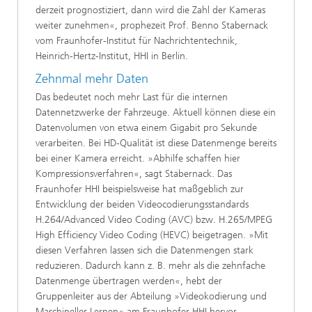
derzeit prognostiziert, dann wird die Zahl der Kameras
weiter zunehmen«, prophezeit Prof. Benno Stabernack
vom Fraunhofer-Institut für Nachrichtentechnik,
Heinrich-Hertz-Institut, HHI in Berlin.
Zehnmal mehr Daten
Das bedeutet noch mehr Last für die internen
Datennetzwerke der Fahrzeuge. Aktuell können diese ein
Datenvolumen von etwa einem Gigabit pro Sekunde
verarbeiten. Bei HD-Qualität ist diese Datenmenge bereits
bei einer Kamera erreicht. »Abhilfe schaffen hier
Kompressionsverfahren«, sagt Stabernack. Das
Fraunhofer HHI beispielsweise hat maßgeblich zur
Entwicklung der beiden Videocodierungsstandards
H.264/Advanced Video Coding (AVC) bzw. H.265/MPEG
High Efficiency Video Coding (HEVC) beigetragen. »Mit
diesen Verfahren lassen sich die Datenmengen stark
reduzieren. Dadurch kann z. B. mehr als die zehnfache
Datenmenge übertragen werden«, hebt der
Gruppenleiter aus der Abteilung »Videokodierung und
Maschinelles Lernen« am Fraunhofer HHI hervor.