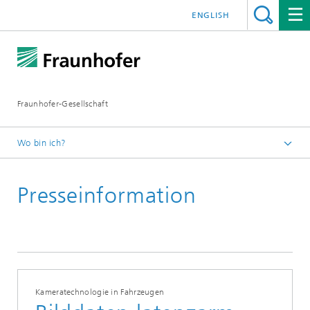
ENGLISH
Fraunhofer-Gesellschaft
Wo bin ich?
Startseite
Presseinformation
Presseinformationen
2018
Februar
Kameratechnologie in Fahrzeugen