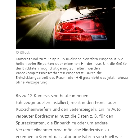
© iStock
Kameras sind zum Beispiel in Rückscheinwerfern eingebaut. Sie
helfen beim Einparken oder erkennen Hindernisse. Um die Größe
der Bilddaten möglichst gering zu halten, werden
Videokompressionsverfahren eingesetzt. Durch die
Entwicklungsarbeit des Fraunhofer HHI geschieht das jetzt nahezu
ohne Verzögerung.
Bis zu 12 Kameras sind heute in neuen
Fahrzeugmodellen installiert, meist in den Front- oder
Rückscheinwerfern und den Seitenspiegeln. Ein im Auto
verbauter Bordrechner nutzt die Daten z. B. für den
Spurassistenten, die Einparkhilfe oder um andere
Verkehrsteilnehmer bzw. mögliche Hindernisse zu
erkennen. »Kommt das autonome Fahren so schnell wie