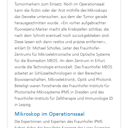
Tumormarkern zum Einsatz. Noch im Operationssaal
kann die Ärztin oder der Arzt mithilfe des Mikroskops
das Gewebe untersuchen, aus dem der Tumor gerade
herausgeschnitten wurde. »Ein vorher aufgebrachter
Fluoreszenz-Marker macht alle Krebszellen sichtbar, die
nach dem Schnitt eventuell noch zurückgeblieben sind.
Diese lassen sich dann restlos und präzise entfernen«,
erklärt Dr. Michael Scholles, Leiter des Fraunhofer-
Zentrums für Mikroelektronische und Optische Systeme
für die Biomedizin MEOS. An dem Zentrum in Erfurt
wurde die Technologie entwickelt. Das Fraunhofer MEOS
arbeitet an Schlüsseltechnologien in den Bereichen
Biowissenschaften, Mikroelektronik, Optik und Photonik.
Beteiligt waren Forschende des Fraunhofer-Instituts für
Photonische Mikrosysteme IPMS in Dresden und des
Fraunhofer-Instituts für Zelltherapie und Immunologie IZI
in Leipzig.
Mikroskop im Operationssaal
Die Expertinnen und Experten des Fraunhofer IPMS
haben dabei das bewährte Konzept des Laser-Scanning-