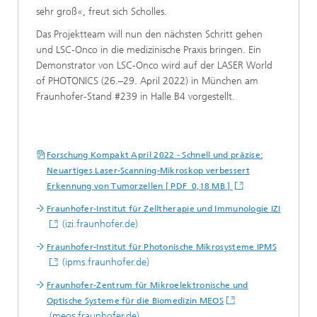
sehr groß«, freut sich Scholles.
Das Projektteam will nun den nächsten Schritt gehen
und LSC-Onco in die medizinische Praxis bringen. Ein
Demonstrator von LSC-Onco wird auf der LASER World
of PHOTONICS (26.–29. April 2022) in München am
Fraunhofer-Stand #239 in Halle B4 vorgestellt.
Forschung Kompakt April 2022 - Schnell und präzise:
Neuartiges Laser-Scanning-Mikroskop verbessert
Erkennung von Tumorzellen [ PDF 0,18 MB ]
Fraunhofer-Institut für Zelltherapie und Immunologie IZI
(izi.fraunhofer.de)
Fraunhofer-Institut für Photonische Mikrosysteme IPMS
(ipms.fraunhofer.de)
Fraunhofer-Zentrum für Mikroelektronische und
Optische Systeme für die Biomedizin MEOS
(meos.fraunhofer.de)