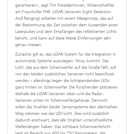
garantieren«, sagt Tim Freialdenhoven, Wissenschaftler
am Fraunhofer FHR. LiDAR-Sensoren (Light Detection
And Ranging) arbeiten mit einem Messprinzip, das auf
der Bestimmung der Zeit zwischen dem Aussenden eines
Laserpulses und dem Empfangen des reflektierten Lichts
beruht, und kann auf diese Weise Entfernungen sehr
genau messen.
Zunächst gilt es, das LiDAR-System für die Integration in
automobile Systeme
auszulegen. Hinzu kommt: Das
Licht, das aus dem Scheinwerfer auf die Straße fällt, soll
von den beiden zusätzlichen Sensoren nicht beeinflusst
werden – allerdings liegen die lichtspendenden LEDs
ganz hinten im Scheinwerfer. Die Forschenden platzieren
deshalb die LiDAR-Sensoren oben und die Radar-
Sensoren unten im Scheinwerfergehäuse. Dennoch
sollen die Strahlen beider Sensorsysteme den identischen
Weg nehmen wie das LED-Licht. Dies wird zusätzlich
dadurch erschwert, dass alle Strahlen unterschiedliche
Wellenlängen haben: Das sichtbare Scheinwerferlicht
liegt im Bereich von 400 bis 750 Nanometern, die