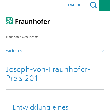
ENGLISH
Fraunhofer-Gesellschaft
Wo bin ich?
Startseite
Joseph-von-Fraunhofer-
Über Fraunhofer
Wissenschaftliche Exzellenz
Preis 2011
2011
Joseph-von-Fraunhofer-Preis
Entwicklung eines