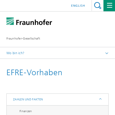
ENGLISH
Fraunhofer-Gesellschaft
Wo bin ich?
Startseite
EFRE-Vorhaben
Über Fraunhofer
Profil / Struktur
Zahlen und Fakten
ZAHLEN UND FAKTEN
Finanzen